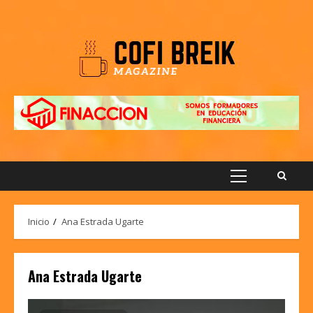
Saltar
al
contenido
Menú
principal
Inicio
Ana Estrada Ugarte
Ana Estrada Ugarte