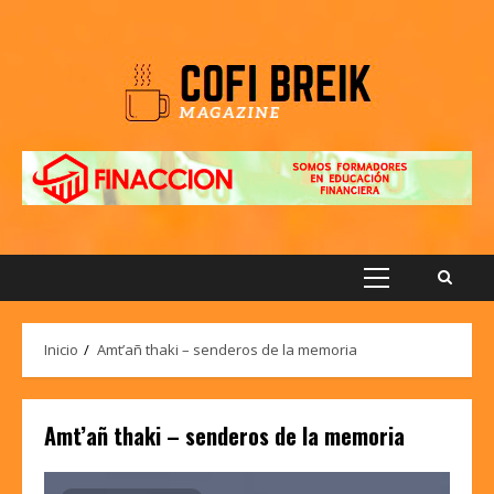
Saltar
al
contenido
Menú
principal
Inicio
Amt’añ thaki – senderos de la memoria
Amt’añ thaki – senderos de la memoria