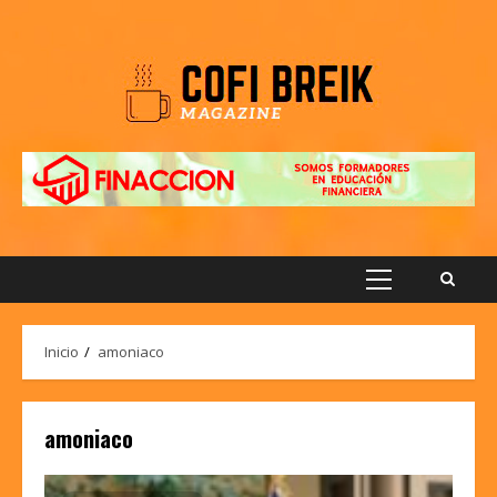
Saltar
al
contenido
Menú
principal
Inicio
amoniaco
amoniaco