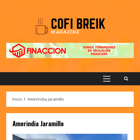
Saltar
al
contenido
Menú
principal
Inicio
Amerindia Jaramillo
Amerindia Jaramillo