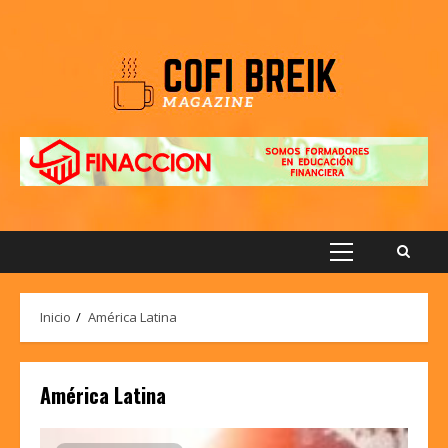
Saltar
al
contenido
Menú
principal
Inicio
América Latina
América Latina