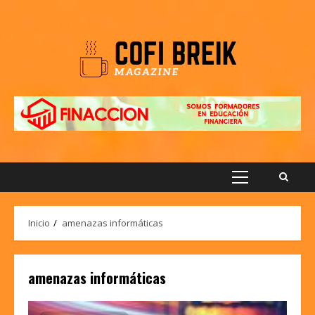
Saltar
al
contenido
Menú
principal
Inicio
amenazas informáticas
amenazas informáticas