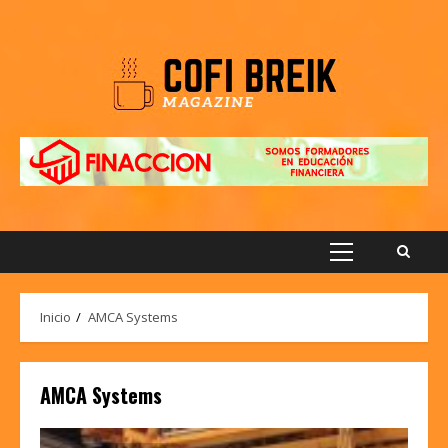
Saltar
al
contenido
Menú
principal
Inicio
AMCA Systems
AMCA Systems