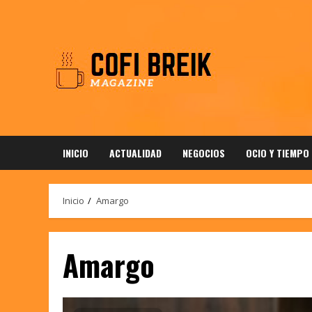
Saltar
al
contenido
INICIO
ACTUALIDAD
NEGOCIOS
OCIO Y TIEMPO
Inicio
Amargo
Amargo