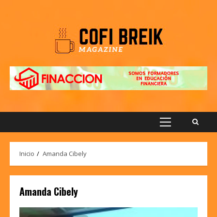
Saltar
al
contenido
Menú
principal
Inicio
Amanda Cibely
Amanda Cibely