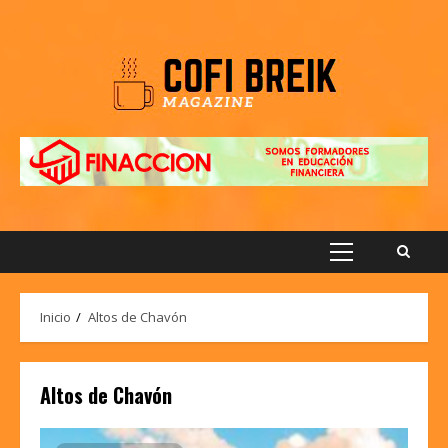
Saltar
al
contenido
Menú
principal
Inicio
Altos de Chavón
Altos de Chavón