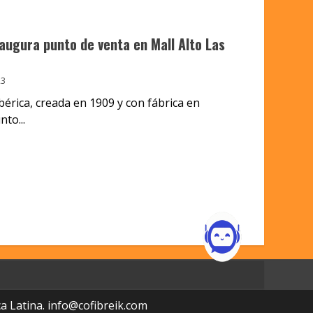
naugura punto de venta en Mall Alto Las
23
bérica, creada en 1909 y con fábrica en
to...
a Latina.
info@cofibreik.com