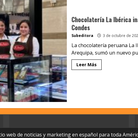
Chocolatería La Ibérica i
Condes
Subeditora
3 de octubre de 20
La chocolatería peruana La I
Arequipa, sumó un nuevo pun
Leer Más
tio web de noticias y marketing en español para toda Améric