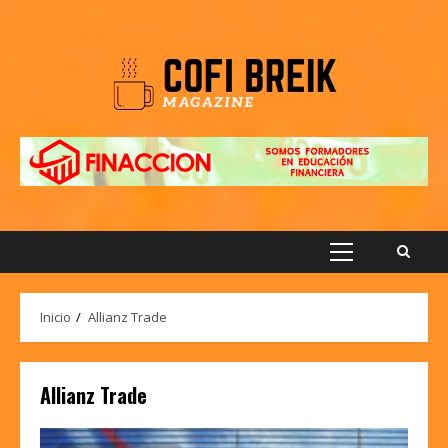
Saltar
al
contenido
Menú
principal
Inicio
Allianz Trade
Allianz Trade