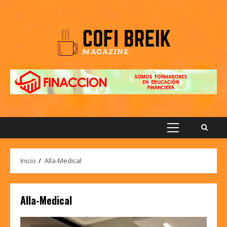
Saltar
al
contenido
Menú
principal
Inicio
Alla-Medical
Alla-Medical