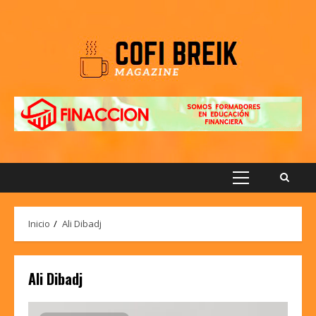
Saltar
al
contenido
Menú
principal
Inicio
Ali Dibadj
Ali Dibadj