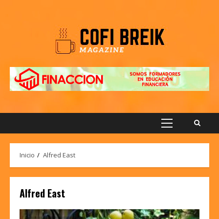
Saltar
al
contenido
Menú
principal
Inicio
Alfred East
Alfred East