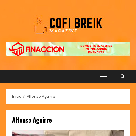
Saltar
al
contenido
Menú
principal
Inicio
Alfonso Aguirre
Alfonso Aguirre