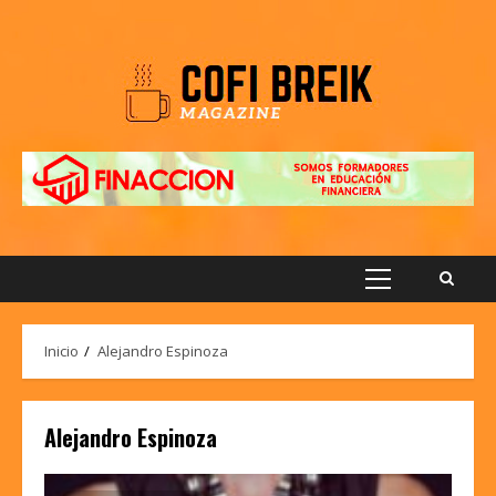
Saltar
al
contenido
Menú
principal
Inicio
Alejandro Espinoza
Alejandro Espinoza