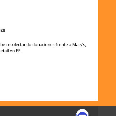
nza
be recolectando donaciones frente a Macy’s,
ail en EE...