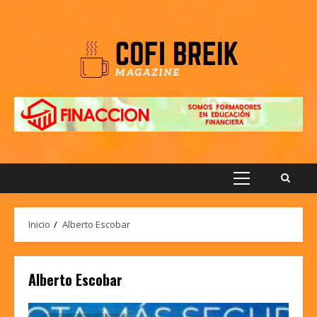
Saltar
al
contenido
Menú
principal
Inicio
Alberto Escobar
Alberto Escobar