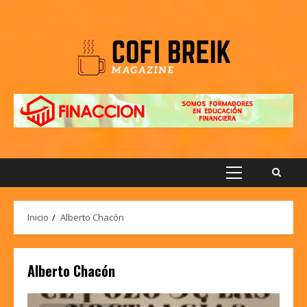
Saltar
al
contenido
Menú
principal
Inicio
Alberto Chacón
Alberto Chacón