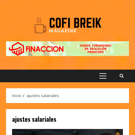
Saltar
al
contenido
Menú
principal
Inicio
ajustes salariales
ajustes salariales