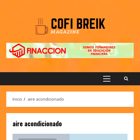
Saltar
al
contenido
Menú
principal
Inicio
aire acondicionado
aire acondicionado