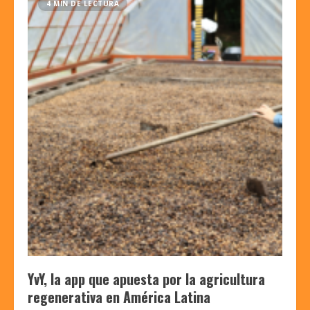
4 MIN DE LECTURA
YvY, la app que apuesta por la agricultura
regenerativa en América Latina