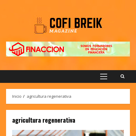
Saltar
al
contenido
Menú
principal
Inicio
agricultura regenerativa
agricultura regenerativa