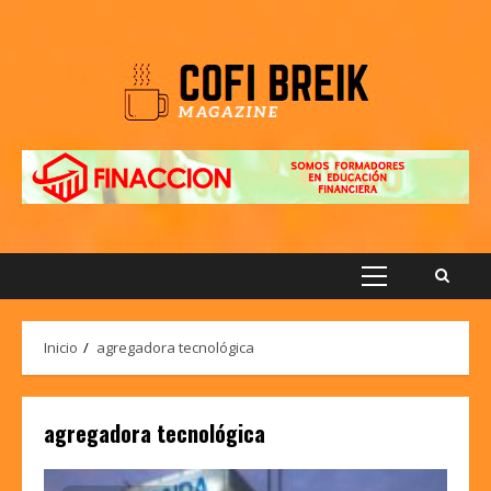
Saltar
al
contenido
Menú
principal
Inicio
agregadora tecnológica
agregadora tecnológica