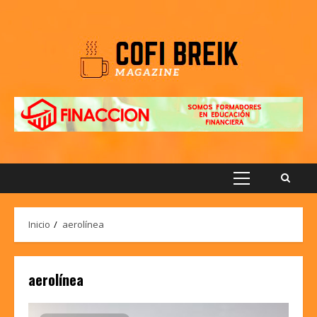
Saltar
al
contenido
Menú
principal
Inicio
aerolínea
aerolínea