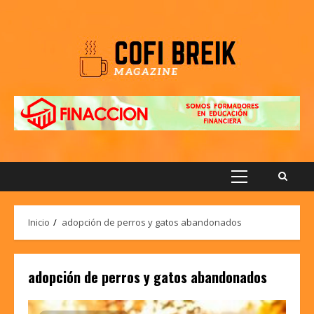
Saltar
al
contenido
Menú
principal
Inicio
adopción de perros y gatos abandonados
adopción de perros y gatos abandonados