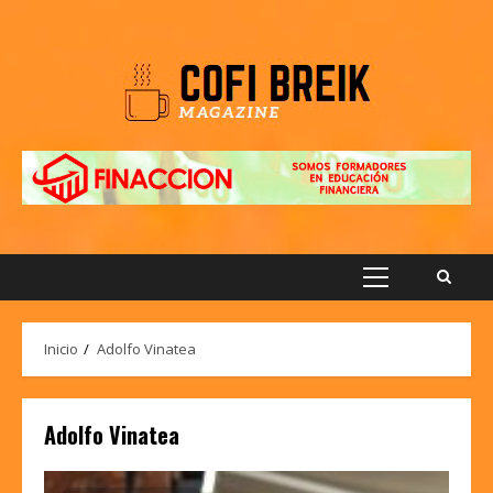
Saltar
al
contenido
Menú
principal
Inicio
Adolfo Vinatea
Adolfo Vinatea