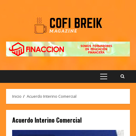
Saltar
al
contenido
Menú
principal
Inicio
Acuerdo Interino Comercial
Acuerdo Interino Comercial