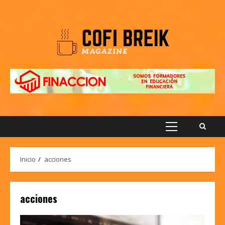
Saltar
al
contenido
Menú
principal
Inicio
acciones
acciones