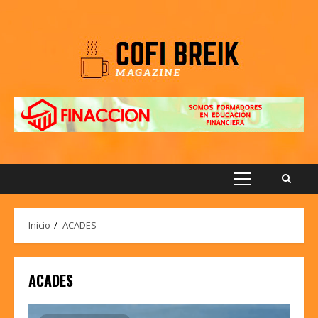
Saltar
al
contenido
Menú
principal
Inicio
ACADES
ACADES