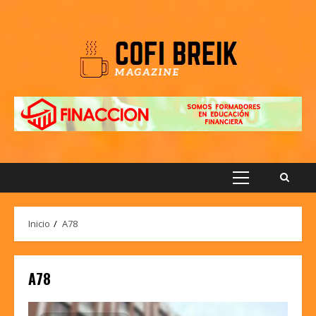
Saltar
al
contenido
Menú
principal
Inicio
A78
A78