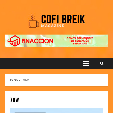
Saltar
al
contenido
Menú
principal
Inicio
70W
70W