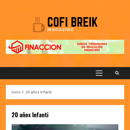
Saltar
al
contenido
Menú
principal
Inicio
20 años Infanti
20 años Infanti