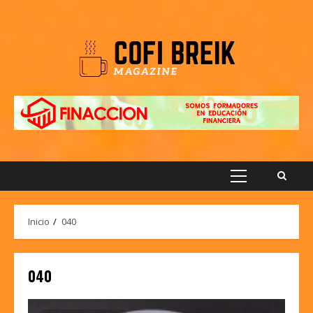
Saltar
al
contenido
Menú
principal
Inicio
040
040