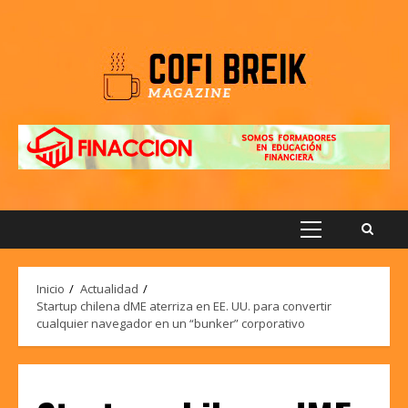
Saltar
al
contenido
Menú
principal
Inicio
Actualidad
Startup chilena dME aterriza en EE. UU. para convertir
cualquier navegador en un “bunker” corporativo