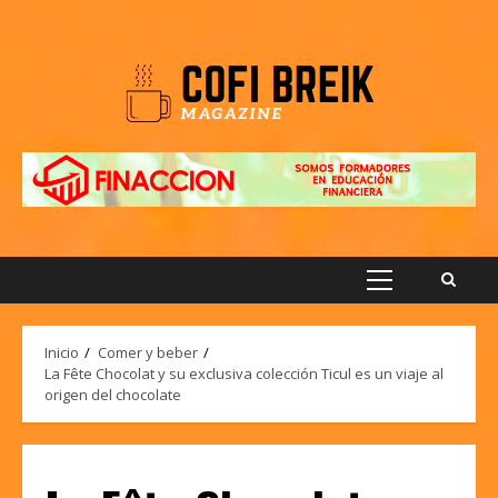
Saltar
al
contenido
Menú
principal
Inicio
Comer y beber
La Fête Chocolat y su exclusiva colección Ticul es un viaje al
origen del chocolate