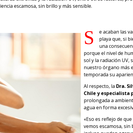
ncia escamosa, sin brillo y más sensible.
S
e acaban las va
playa que, si 
una consecuenci
porque el nivel de hum
sol y la radiación UV,
nuestro órgano más ext
temporada su aparienc
Al respecto, la
Dra. Si
Chile y especialista 
prolongada a ambiente
agua en forma excesiva
«Eso es reflejo de que
vemos escamosa, sin b