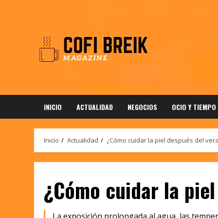
Saltar
al
contenido
INICIO
ACTUALIDAD
NEGOCIOS
OCIO Y TIEMPO
Inicio
Actualidad
¿Cómo cuidar la piel después del ver
¿Cómo cuidar la piel
La exposición prolongada al agua, las temper