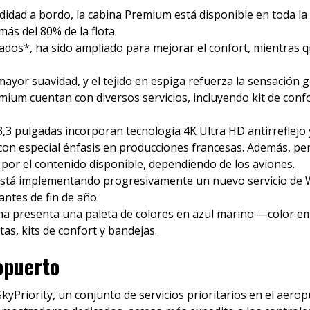
dad a bordo, la cabina Premium está disponible en toda la 
ás del 80% de la flota.
grados*, ha sido ampliado para mejorar el confort, mientras
ayor suavidad, y el tejido en espiga refuerza la sensación g
mium cuentan con diversos servicios, incluyendo kit de confo
13,3 pulgadas incorporan tecnología 4K Ultra HD antirreflejo
on especial énfasis en producciones francesas. Además, pe
por el contenido disponible, dependiendo de los aviones.
tá implementando progresivamente un nuevo servicio de Wi-F
antes de fin de año.
bina presenta una paleta de colores en azul marino —color em
as, kits de confort y bandejas.
ropuerto
yPriority, un conjunto de servicios prioritarios en el aerop