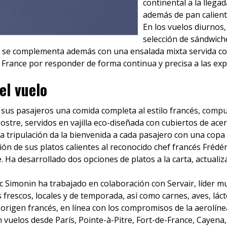
continental a la llegad
además de pan calient
En los vuelos diurnos
selección de sándwich
a se complementa además con una ensalada mixta servida con
 France por responder de forma continua y precisa a las expe
el vuelo
 sus pasajeros una comida completa al estilo francés, compue
postre, servidos en vajilla eco-diseñada con cubiertos de acer
 la tripulación da la bienvenida a cada pasajero con una cop
ación de sus platos calientes al reconocido chef francés Frédé
ce. Ha desarrollado dos opciones de platos a la carta, actual
ic Simonin ha trabajado en colaboración con Servair, líder m
 frescos, locales y de temporada, así como carnes, aves, lá
origen francés, en línea con los compromisos de la aerolíne
n vuelos desde París, Pointe-à-Pitre, Fort-de-France, Cayena