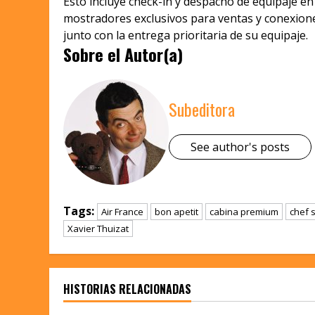
Esto incluye check-in y despacho de equipaje e
mostradores exclusivos para ventas y conexione
junto con la entrega prioritaria de su equipaje.
Sobre el Autor(a)
Subeditora
See author's posts
Tags:
Air France
bon apetit
cabina premium
chef 
Xavier Thuizat
HISTORIAS RELACIONADAS