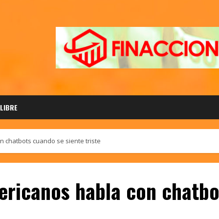
 LIBRE
n chatbots cuando se siente triste
ericanos habla con chatbo