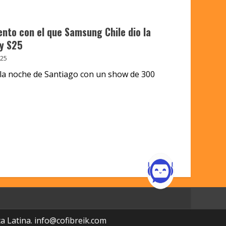
ento con el que Samsung Chile dio la
xy S25
025
 la noche de Santiago con un show de 300
a Latina.
info@cofibreik.com